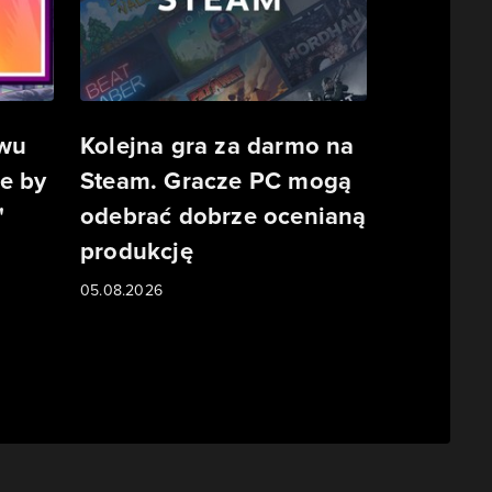
owu
Kolejna gra za darmo na
e by
Steam. Gracze PC mogą
"
odebrać dobrze ocenianą
produkcję
05.08.2026