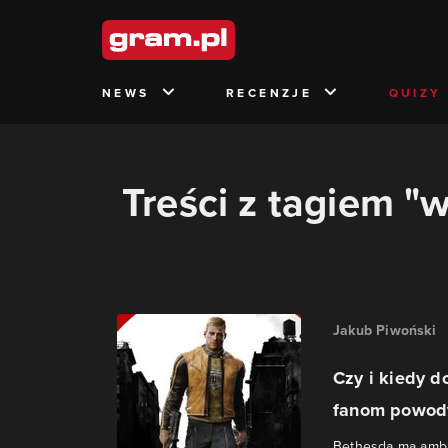
NEWS
RECENZJE
QUIZY
Treści z tagiem "
Jakub Piwoński
Czy i kiedy d
fanom powody
Bethesda ma ambit