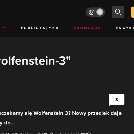
PUBLICYSTYKA
PROMOCJE
ENCYK
wolfenstein-3"
3
oczekamy się Wolfenstein 3? Nowy przeciek daje
 do...
ne plany, ale czy zdecyduje się je zrealizować?