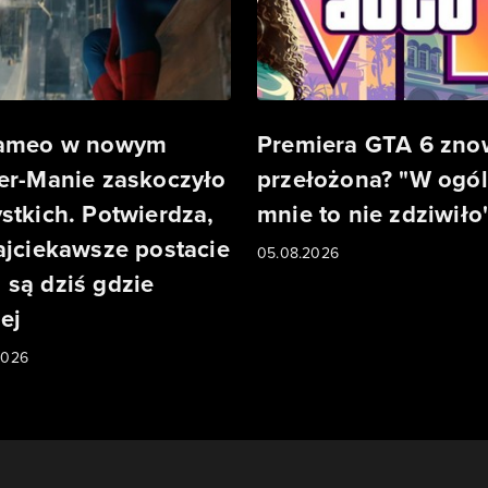
cameo w nowym
Premiera GTA 6 zn
er-Manie zaskoczyło
przełożona? "W ogól
stkich. Potwierdza,
mnie to nie zdziwiło
ajciekawsze postacie
05.08.2026
są dziś gdzie
ej
2026