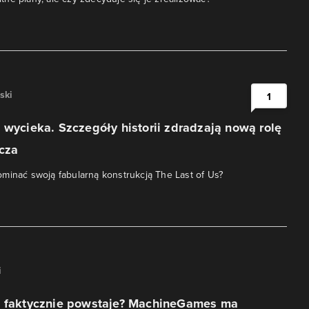
ski
1
 wycieka. Szczegóły historii zdradzają nową rolę
cza
minać swoją fabularną konstrukcją The Last of Us?
i
3 faktycznie powstaje? MachineGames ma