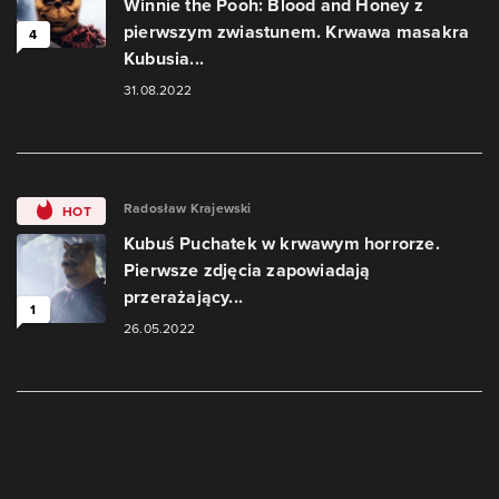
Winnie the Pooh: Blood and Honey z
pierwszym zwiastunem. Krwawa masakra
4
Kubusia...
31.08.2022
Radosław Krajewski
HOT
Kubuś Puchatek w krwawym horrorze.
Pierwsze zdjęcia zapowiadają
przerażający...
1
26.05.2022