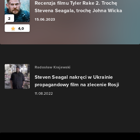
Recenzja filmu Tyler Rake 2. Trochę
Stevena Seagala, trochę Johna Wicka
2
15.06.2023
4,0
Radosław Krajewski
Steven Seagal nakręci w Ukrainie
propagandowy film na zlecenie Rosji
11.08.2022