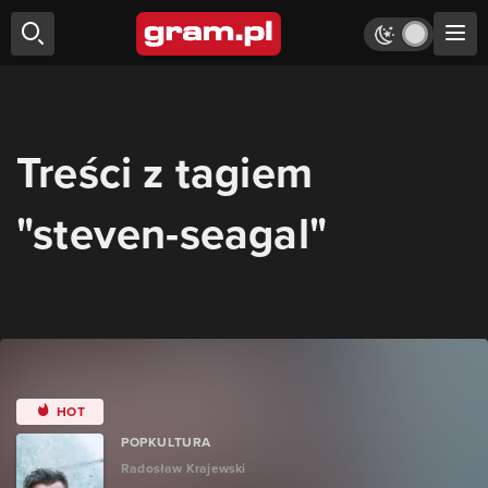
Treści z tagiem
"steven-seagal"
HOT
POPKULTURA
Radosław Krajewski