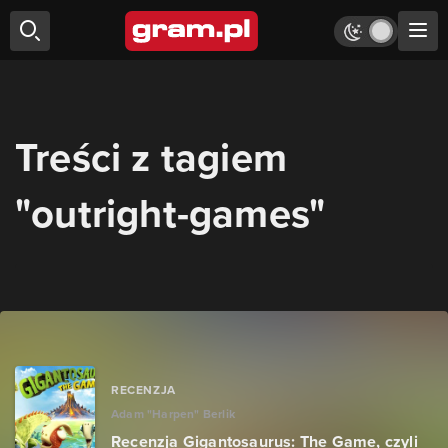
Treści z tagiem
"outright-games"
RECENZJA
Adam "Harpen" Berlik
Recenzja Gigantosaurus: The Game, czyli