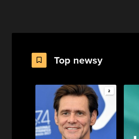
Top newsy
2