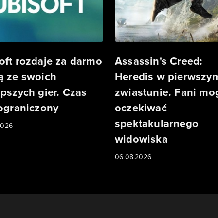
oft rozdaje za darmo
Assassin's Creed:
ą ze swoich
Heredis w pierwszy
epszych gier. Czas
zwiastunie. Fani mo
 ograniczony
oczekiwać
spektakularnego
2026
widowiska
06.08.2026