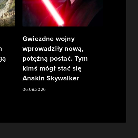
Gwiezdne wojny
m
wprowadziły nową,
gą
potężną postać. Tym
kimś mógł stać się
Anakin Skywalker
06.08.2026