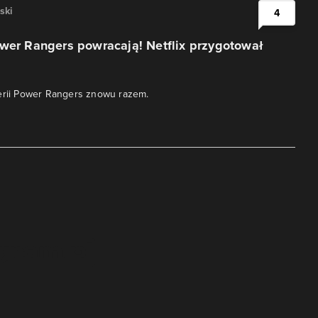
ski
4
wer Rangers powracają! Netflix przygotował
erii Power Rangers znowu razem.