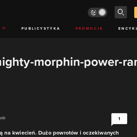
PUBLICYSTYKA
PROMOCJE
ENCYK
"mighty-morphin-power-ra
ski
1
rtą na kwiecień. Dużo powrotów i oczekiwanych