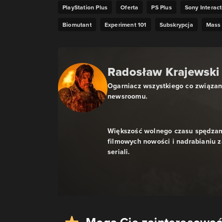
PlayStation Plus
Oferta
PS Plus
Sony Interac
Biomutant
Experiment 101
Subskrypcja
Mass 
Radosław Krajewski
Ogarniacz wszystkiego co związan
newsroomu.
Większość wolnego czasu spędzam
filmowych nowości i nadrabianiu z
seriali.