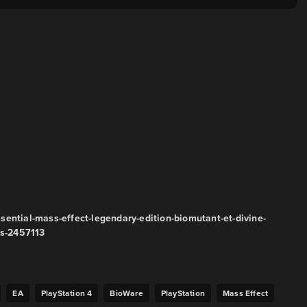
ential-mass-effect-legendary-edition-biomutant-et-divine-
es-2457113
EA
PlayStation 4
BioWare
PlayStation
Mass Effect