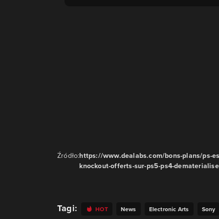
Źródło:
https://www.dealabs.com/bons-plans/ps-ess
knockout-offerts-sur-ps5-ps4-dematerialis
Tagi:
HOT
News
Electronic Arts
Sony