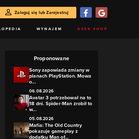
Zaloguj się lub Zarejestruj
LOPEDIA
WYNAJEM
GEEK SHOP
Proponowane
Sony zapowiada zmiany w
planach PlayStation. Mowa
o...
06.08.2026
Avatar 3 potrzebował na to
18 dni. Spider-Man zrobił to
w...
05.08.2026
Mafia: The Old Country
pokazuje gameplay z
dodatku Man of...