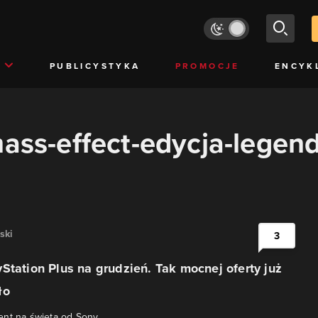
PUBLICYSTYKA
PROMOCJE
ENCYK
mass-effect-edycja-legen
ski
3
Station Plus na grudzień. Tak mocnej oferty już
ło
nt na święta od Sony.