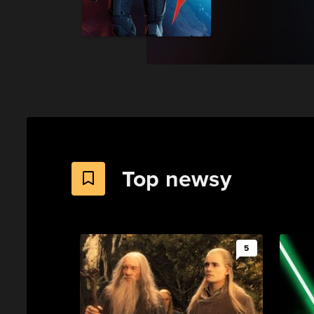
Top newsy
5