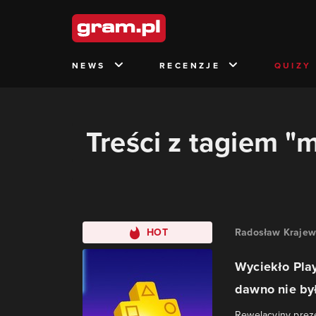
NEWS
RECENZJE
QUIZY
Treści z tagiem "
HOT
Radosław Krajew
Wyciekło Play
dawno nie by
Rewelacyjny preze