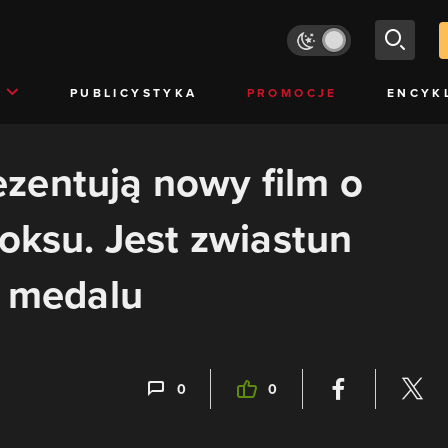
PUBLICYSTYKA
PROMOCJE
ENCYK
zentują nowy film o
boksu. Jest zwiastun
y medalu
0
0