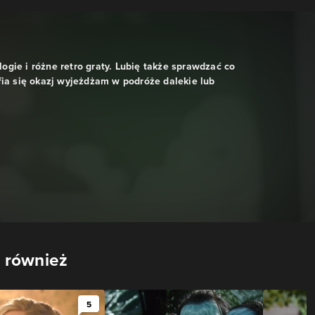
ologie i różne retro graty. Lubię także sprawdzać co
fia się okazj wyjeżdżam w podróże dalekie lub
 również
5