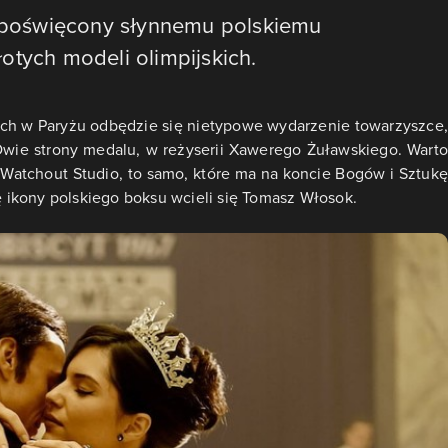
lm poświęcony słynnemu polskiemu
otych modeli olimpijskich.
kich w Paryżu odbędzie się nietypowe wydarzenie towarzyszce,
 Dwie strony medalu, w reżyserii Xawerego Żuławskiego. Warto
 Watchout Studio, to samo, które ma na koncie Bogów i Sztukę
lę ikony polskiego boksu wcieli się Tomasz Włosok.