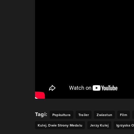
Tagi:
Popkultura
Trailer
Zwiastun
Film
Kulej. Dwie Strony Medalu
Jerzy Kulej
Igrzyska O