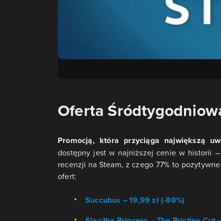
Oferta Śródtygodniow
Promocją, która przyciąga największą u
dostępny jest w najniższej cenie w historii –
recenzji na Steam, z czego 77% to pozytywne 
ofert:
Succubus – 19,99 zł (-80%)
Slay the Princess – The Pristine Cut 