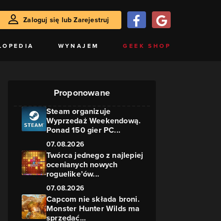
Zaloguj się lub Zarejestruj
LOPEDIA
WYNAJEM
GEEK SHOP
Proponowane
Steam organizuje
Wyprzedaż Weekendową.
Ponad 150 gier PC...
07.08.2026
Twórca jednego z najlepiej
ocenianych nowych
roguelike’ów...
07.08.2026
Capcom nie składa broni.
Monster Hunter Wilds ma
sprzedać...