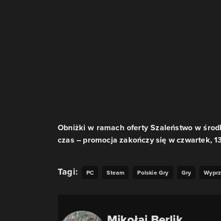
Obniżki w ramach oferty Szaleństwo w śro
czas – promocja zakończy się w czwartek, 13
Tagi:
PC
Steam
Polskie Gry
Gry
Wypr
Mikołaj Berlik