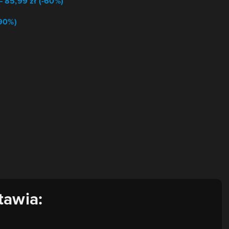
 85,99 zł (-60%)
-90%)
tawia: