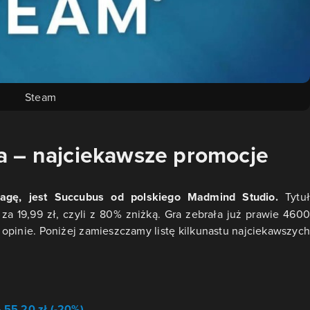
Steam
a – najciekawsze promocje
wagę, jest Succubus od polskiego Madmind Studio.
Tytuł
 za 19,99 zł, czyli z 80% zniżką. Gra zebrała już prawie 4600
opinie. Poniżej zamieszczamy listę kilkunastu najciekawszych
– 55,20 zł (-20%)