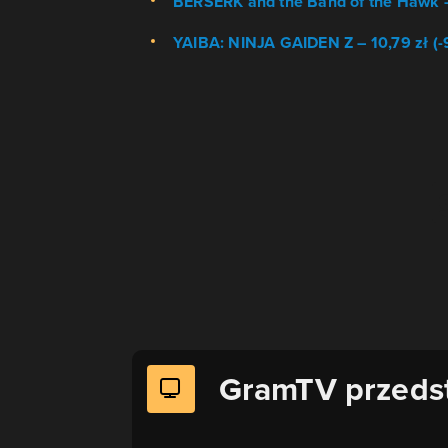
BERSERK and the Band of the Hawk –
YAIBA: NINJA GAIDEN Z – 10,79 zł (
GramTV przeds