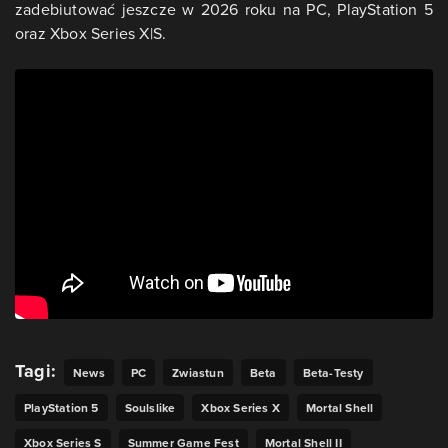
zadebiutować jeszcze w 2026 roku na PC, PlayStation 5
oraz Xbox Series X|S.
Tagi:
News
PC
Zwiastun
Beta
Beta-Testy
PlayStation 5
Soulslike
Xbox Series X
Mortal Shell
Xbox Series S
Summer Game Fest
Mortal Shell II