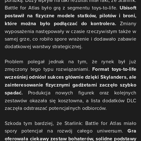
porażką. Duży wpływ na taki rezultat miał fakt, że Starlink:
Battle for Atlas było grą z segmentu toys-to-life.
Ubisoft
postawił na fizyczne modele statków, pilotów i broni,
które można było podłączać do kontrolera.
Zmiany
wyposażenia następowały w czasie rzeczywistym także w
samej grze, co robiło spore wrażenie i dodawało zabawie
dodatkowej warstwy strategicznej.
Problem polegał jednak na tym, że rynek był już
zmęczony tego typu rozwiązaniami.
Format toys-to-life
wcześniej odniósł sukces głównie dzięki Skylanders, ale
zainteresowanie fizycznymi gadżetami zaczęło szybko
spadać.
Produkcja nowych figurek oraz kolejnych
zestawów okazała się kosztowna, a lista dodatków DLC
zaczęła odstraszać potencjalnych odbiorców.
Szkoda tym bardziej, że Starlink: Battle for Atlas miało
spory potencjał na rozwój całego uniwersum.
Gra
oferowała ciekawy zestaw bohaterów, solidne podstawy