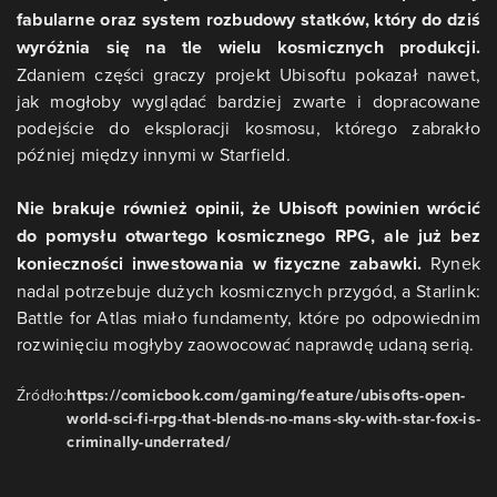
fabularne oraz system rozbudowy statków, który do dziś
wyróżnia się na tle wielu kosmicznych produkcji.
Zdaniem części graczy projekt Ubisoftu pokazał nawet,
jak mogłoby wyglądać bardziej zwarte i dopracowane
podejście do eksploracji kosmosu, którego zabrakło
później między innymi w Starfield.
Nie brakuje również opinii, że Ubisoft powinien wrócić
do pomysłu otwartego kosmicznego RPG, ale już bez
konieczności inwestowania w fizyczne zabawki.
Rynek
nadal potrzebuje dużych kosmicznych przygód, a Starlink:
Battle for Atlas miało fundamenty, które po odpowiednim
rozwinięciu mogłyby zaowocować naprawdę udaną serią.
Źródło:
https://comicbook.com/gaming/feature/ubisofts-open-
world-sci-fi-rpg-that-blends-no-mans-sky-with-star-fox-is-
criminally-underrated/