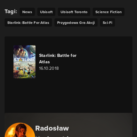
Tagi:
News
Ubisoft
Ubisoft Toronto
Science Fiction
Starlink: Battle For Atlas
Przygodowa Gra Akcji
Sci-Fi
Starlink: Battle for
Atlas
16.10.2018
Radosław