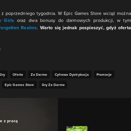
 z poprzedniego tygodnia. W Epic Games Store wciąż można
y Girls
oraz dwa bonusy do darmowych produkcji, w tym
Forgotten Realms
.
Warto się jednak pospieszyć, gdyż oferta
s
Gry
Oferta
Za Darmo
Cyfrowa Dystrybucja
Promocje
Epic Games Store
Gry Za Darmo
e z pracą