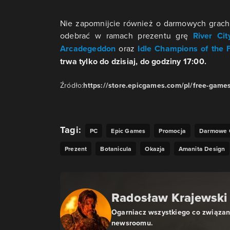
Nie zapomnijcie również o darmowych grach
odebrać w ramach prezentu grę
River Cit
Arcadegeddon
oraz
Idle Champions of the 
trwa tylko do dzisiaj, do godziny 17:00.
Źródło:
https://store.epicgames.com/pl/free-game
Tagi:
PC
Epic Games
Promocja
Darmowe 
Prezent
Botanicula
Okazja
Amanita Design
Radosław Krajewski
Ogarniacz wszystkiego co związan
newsroomu.