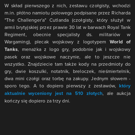
W skład pierwszego z nich, zestawu czołgisty, wchodzi
m.in. płótno namiotu polowego podpisane przez Richarda
"The Challenger'a" Cutlanda (czołgisty, który służył w
armii brytyjskiej przez prawie 30 lat w barwach Royal Tank
Regiment, obecnie specjalisty ds. militariów w
Wargaming), plecak wojskowy z logotypem
World of
Tanks
, menażka z logo gry, podobnie jak i wojskowy
pasek oraz wojskowe naczynie, ale to jeszcze nie
wszystko. Znajdziecie tam także kody na przedmioty do
gry, dwie koszulki, notatnik, breloczek, nieśmiertelnik,
dwa mini czołgi oraz torbę na zakupy. Jednym słowem -
sporo tego. A to dopiero pierwszy z zestawów,
który
aktualnie wyceniony jest na 510 złotych
, ale aukcja
kończy się dopiero za trzy dni.