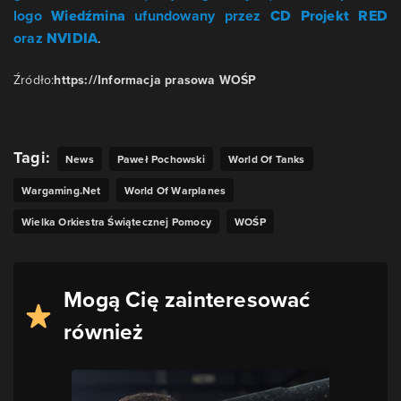
logo
Wiedźmina
ufundowany przez
CD Projekt RED
oraz
NVIDIA
.
Źródło:
https://Informacja prasowa WOŚP
Tagi:
News
Paweł Pochowski
World Of Tanks
Wargaming.net
World Of Warplanes
Wielka Orkiestra Świątecznej Pomocy
WOŚP
Mogą Cię zainteresować
również