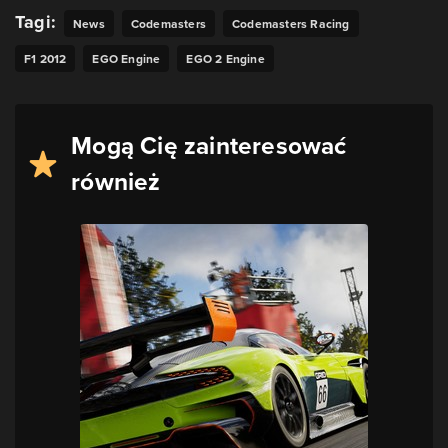
Tagi:
News
Codemasters
Codemasters Racing
F1 2012
EGO Engine
EGO 2 Engine
Mogą Cię zainteresować
również