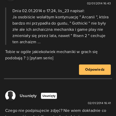
02/01/2014 16:43
Dnia 02.01.2014 o 17:24, lis_23 napisał:
Ja osobiście wolałbym kontynuację " Arcanii ", która
bardzo mi przypadła do gustu, " Gothicki " nie były
złe ale ich archaiczna mechanika i game play nie
zmieniały się przez lata, nawet " Risen 2 " cechuje
ten archaizm ...
Tobie w ogóle jakiekolwiek mechaniki w grach się
podobają ? :) [pytam serio]
Odpowiedz
Usunięty
Usunięty
02/01/2014 16:41
Czego nie podpisujecie zdjęć? Nie wiem dokładnie co