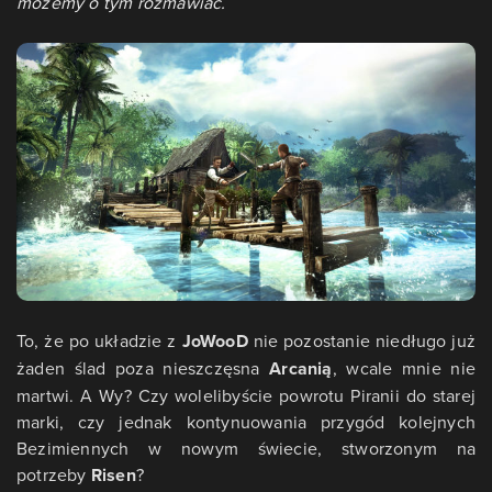
możemy o tym rozmawiać.
To, że po układzie z
JoWooD
nie pozostanie niedługo już
żaden ślad poza nieszczęsna
Arcanią
, wcale mnie nie
martwi. A Wy? Czy wolelibyście powrotu Piranii do starej
marki, czy jednak kontynuowania przygód kolejnych
Bezimiennych w nowym świecie, stworzonym na
potrzeby
Risen
?