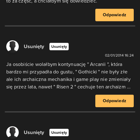
to za część, a chciałbym się dowiedzieć.
Odpowiedz
Usunięty
Usunięty
02/01/2014 16:24
Ja osobiście wolałbym kontynuację " Arcanii ", która
bardzo mi przypadła do gustu, " Gothicki " nie były złe
ale ich archaiczna mechanika i game play nie zmieniały
się przez lata, nawet " Risen 2 " cechuje ten archaizm ...
Odpowiedz
Usunięty
Usunięty