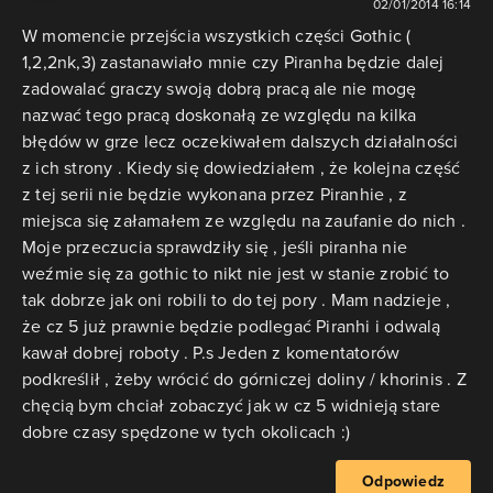
02/01/2014 16:14
W momencie przejścia wszystkich części Gothic (
1,2,2nk,3) zastanawiało mnie czy Piranha będzie dalej
zadowalać graczy swoją dobrą pracą ale nie mogę
nazwać tego pracą doskonałą ze względu na kilka
błędów w grze lecz oczekiwałem dalszych działalności
z ich strony . Kiedy się dowiedziałem , że kolejna część
z tej serii nie będzie wykonana przez Piranhie , z
miejsca się załamałem ze względu na zaufanie do nich .
Moje przeczucia sprawdziły się , jeśli piranha nie
weźmie się za gothic to nikt nie jest w stanie zrobić to
tak dobrze jak oni robili to do tej pory . Mam nadzieje ,
że cz 5 już prawnie będzie podlegać Piranhi i odwalą
kawał dobrej roboty . P.s Jeden z komentatorów
podkreślił , żeby wrócić do górniczej doliny / khorinis . Z
chęcią bym chciał zobaczyć jak w cz 5 widnieją stare
dobre czasy spędzone w tych okolicach :)
Odpowiedz