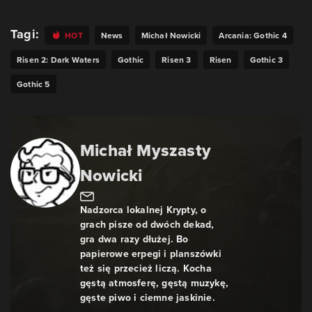
Tagi:
HOT
News
Michał Nowicki
Arcania: Gothic 4
Risen 2: Dark Waters
Gothic
Risen 3
Risen
Gothic 3
Gothic 5
Michał Myszasty
Nowicki
Nadzorca lokalnej Krypty, o
grach pisze od dwóch dekad,
gra dwa razy dłużej. Bo
papierowe erpegi i planszówki
też się przecież liczą. Kocha
gęstą atmosferę, gęstą muzykę,
gęste piwo i ciemne jaskinie.