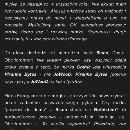
myślę, że nastąpi to w przyszłym roku. Nie akurat mam
przy sobie kontraktu. Ale już wkrótce straci on ważność i
odzyskamy prawa do marki. I wiedzieliśmy o tym od
początku. Myśleliśmy sobie, OK, scenariusz pierwszy:
zrobią dobrą grę i rozwiną markę. Scenariusz drugi:
schrzanią to i wszyscy wiedzą dlaczego.
Do głosu dochodzi też menedżer marki
Risen
, Daniel
Oberlerchner:
Nie jestem pewien, czy wszyscy zdają
sobie sprawę z tego, że marka
Gothic
jest własnością
Piranha Bytes
- nie
JoWooD
.
Piranha Bytes
jedynie
użyczyła jej
JoWooD
na kilka tytułów.
Ekipa Eurogamera nie mogła się oczywiście powstrzymać
przed zadaniem najważniejszego pytania: Czy marka
"powróci do domu", a
Risen
stanie się
Gothikiem
?
To
niebezpieczne pytanie!
- odpowiedział, śmiejąc się,
Oberlerchner -
To wielka tajemnica! Poważnie, nie