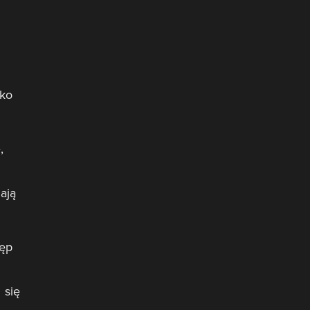
lko
,
ają
tęp
 się