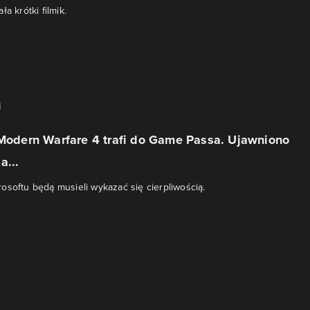
a krótki filmik.
i
 Modern Warfare 4 trafi do Game Passa. Ujawniono
a...
osoftu będą musieli wykazać się cierpliwością.