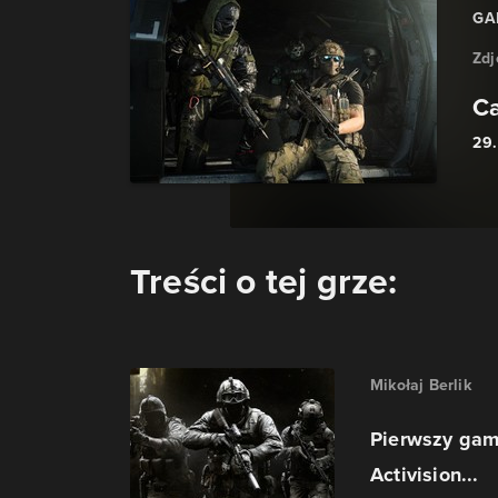
GA
Zdj
Ca
29
Treści o tej grze:
Mikołaj Berlik
Pierwszy game
Activision...