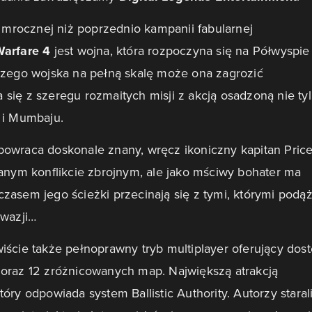
rocznej niż poprzednio kampanii fabularnej
Warfare 4
jest wojna, która rozpoczyna się na Półwyspie
szego wojska na pełną skalę może ona zagrozić
da się z szeregu rozmaitych misji z akcją osadzoną nie ty
 i Mumbaju.
powraca doskonale znany, wręcz ikoniczny kapitan Price
ianym konflikcie zbrojnym, ale jako mściwy bohater ma
asem jego ścieżki przecinają się z tymi, którymi podąż
nwazji…
iście także pełnoprawny tryb multiplayer oferujący dos
 oraz 12 zróżnicowanych map. Największą atrakcją
ry odpowiada system Ballistic Authority. Autorzy starali