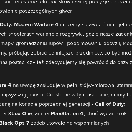
oni, trajektorię lotu pocisków i samą precyzję celowani
owienie poszczególnych giwer.
 Duty: Modern Warfare 4
możemy sprawdzić umiejętnoś
ch shooterach wariancie rozgrywki, gdzie nasze zadani
j mapy, gromadzeniu łupów i podejmowaniu decyzji, kie
my, próbując zebrać cenniejsze przedmioty, co być mo
nas postaci czy też zdecydujemy się powrócić do bazy 
are 4
na uwagę zasługuje w pełni trójwymiarowa, staran
najwyższej jakości. Co istotne w tym aspekcie, mamy tu
ydaną na konsole poprzedniej generacji -
Call of Duty:
i na
Xbox One
, ani na
PlayStation 4
, choć wydane rok
 Black Ops 7
zadebiutowało na wspomnianych