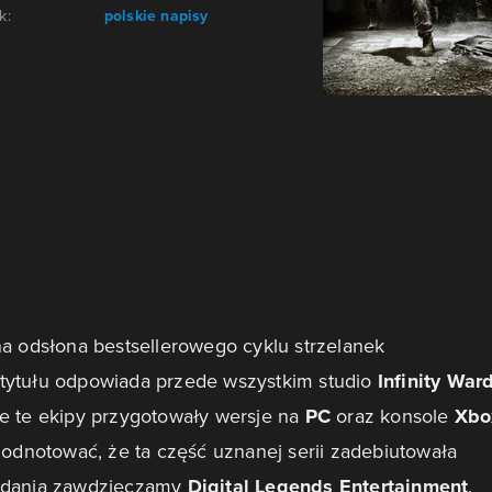
k:
polskie napisy
na odsłona bestsellerowego cyklu strzelanek
tytułu odpowiada przede wszystkim studio
Infinity War
ie te ekipy przygotowały wersje na
PC
oraz konsole
Xbo
 odnotować, że ta część uznanej serii zadebiutowała
ydania zawdzięczamy
Digital Legends Entertainment
.