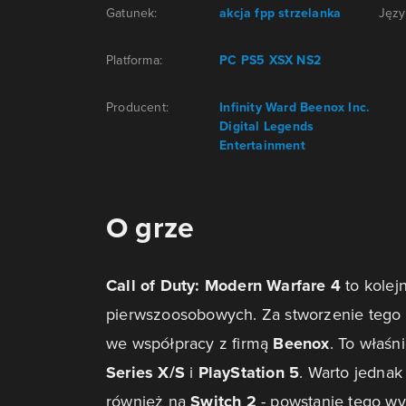
Gatunek:
akcja
fpp
strzelanka
Języ
Platforma:
PC
PS5
XSX
NS2
Producent:
Infinity Ward
Beenox Inc.
Digital Legends
Entertainment
O grze
Call of Duty: Modern Warfare 4
to kolej
pierwszoosobowych. Za stworzenie tego 
we współpracy z firmą
Beenox
. To właśn
Series X/S
i
PlayStation 5
. Warto jednak
również na
Switch 2
- powstanie tego w