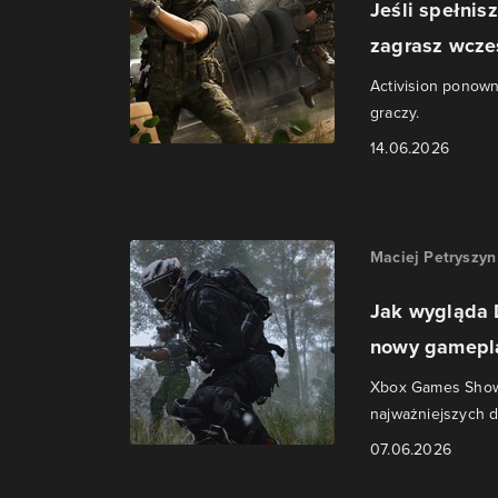
Jeśli spełnis
zagrasz wcześ
Activision ponown
graczy.
14.06.2026
Maciej Petryszyn
Jak wygląda 
nowy gamepl
Xbox Games Showc
najważniejszych d
07.06.2026