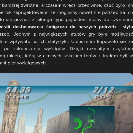
ły bardziej zwrotne, a czasem wręcz przeciwnie, czuć było ich
one tak zaprojektowane, że mogliśmy nawet nie patrzeć na ich
dało się poznać z jakiego typu pojazdem mamy do czynienia.
stii dostosowania śmigacza do naszych potrzeb i stylu
rzeb. Jednym z największych atutów gry była możliwoś
ie wpływało na ich statystyki. Ulepszenia kupowało się za
my po zakończeniu wyścigów. Dzięki rozmaitym częściom
 rakietę, którą w ciasnych sekcjach torów z trudem byli w
fani gier wyścigowych.