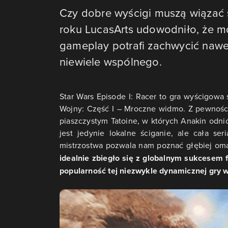
Czy dobre wyścigi muszą wiązać 
roku LucasArts udowodniło, że m
gameplay potrafi zachwycić nawe
niewiele wspólnego.
Star Wars Episode I: Racer to gra wyścigow
Wojny: Część I – Mroczne widmo.
Z pewnośc
piaszczystym Tatoine, w których Anakin odnió
jest jedynie lokalne ściganie, ale cała se
mistrzostwa pozwala nam poznać głębiej oma
idealnie zbiegło się z globalnym sukcesem 
popularność tej niezwykle dynamicznej gry 