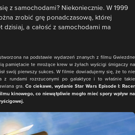
się z samochodami? Niekoniecznie. W 1999
ożna zrobić grę ponadczasową, której
t dzisiaj, a całość z samochodami ma
a stworzona na podstawie wydarzeń znanych z filmu Gwiezdne
ią pamiętacie te mrożące krew w żyłach wyścigi śmigaczy n
sł swój pierwszy sukces. W filmie dowiadujemy się, że to nie
ria z rundami rozrzuconymi po galaktyce i to właśnie takie
wiana gra.
Co ciekawe, wydanie Star Wars Episode I: Race
filmu kinowego, co niewątpliwie mogło mieć spory wpływ na
wyścigowej.