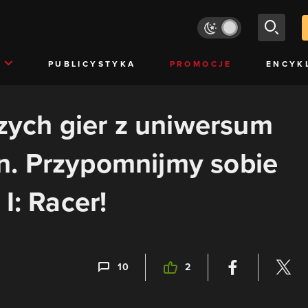
PUBLICYSTYKA
PROMOCJE
ENCYK
szych gier z uniwersum
. Przypomnijmy sobie
I: Racer!
10
2