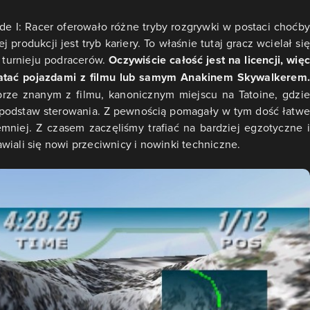
ode I: Racer oferowało różne tryby rozgrywki w postaci choćby
 produkcji jest tryb kariery. To właśnie tutaj gracz wcielał się
 turnieju podracerów.
Oczywiście całość jest na licencji, wię
olatać pojazdami z filmu lub samym Anakinem Skywalkerem.
ze znanym z filmu, kanonicznym miejscu na Tatoine, gdzie
h podstaw sterowania. Z pewnością pomagały w tym dość łatwe
emniej. Z czasem zaczęliśmy trafiać na bardziej egzotyczne i
wiali się nowi przeciwnicy i nowinki techniczne.