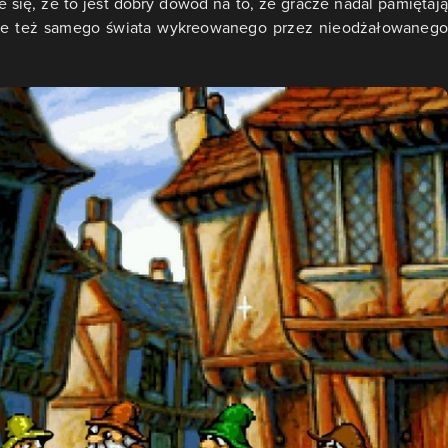
się, że to jest dobry dowód na to, że gracze nadal pamiętają
, ale też samego świata wykreowanego przez nieodżałowanego