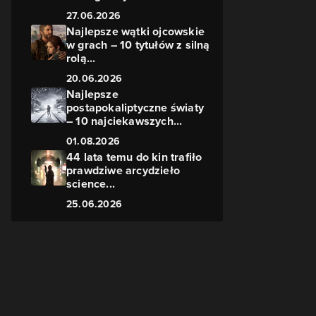
27.06.2026
Najlepsze wątki ojcowskie
w grach – 10 tytułów z silną
rolą...
20.06.2026
Najlepsze
postapokaliptyczne światy
– 10 najciekawszych...
01.08.2026
44 lata temu do kin trafiło
prawdziwe arcydzieło
science...
25.06.2026