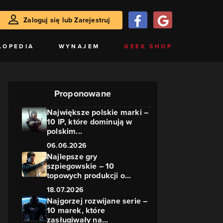
Zaloguj się lub Zarejestruj
LOPEDIA
WYNAJEM
GEEK SHOP
Proponowane
Największe polskie marki –
10 IP, które dominują w
polskim...
06.06.2026
Najlepsze gry
szpiegowskie – 10
topowych produkcji o...
18.07.2026
Najgorzej rozwijane serie –
10 marek, które
zasługiwały na...