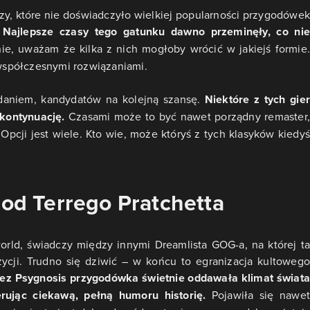
zy, które nie doświadczyło wielkiej popularności przygodówek
.
Najlepsze czasy tego gatunku dawno przeminęły, co nie
e, uważam że kilka z nich mogłoby wrócić w jakiejś formie.
 współczesnymi rozwiązaniami.
zdaniem, kandydatów na kolejną szansę.
Niektóre z tych gier
kontynuację.
Czasami może to być nawet porządny remaster,
Opcji jest wiele. Kto wie, może któryś z tych klasyków kiedyś
 od Terrego Pratchetta
orld, świadczy między innymi Dreamlista GOG-a, na której ta
cji. Trudno się dziwić – w końcu to egranizacja kultowego
ez Psygnosis przygodówka świetnie oddawała klimat świata
ując ciekawą, pełną humoru historię.
Pojawiła się nawet