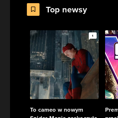
Top newsy
1
To cameo w nowym
Prem