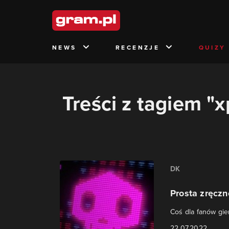
NEWS
RECENZJE
QUIZY
Treści z tagiem "
DK
Prosta zręcz
Coś dla fanów gier
22.07.2022