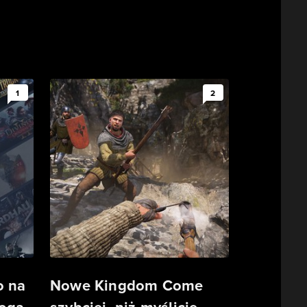
1
2
o na
Nowe Kingdom Come