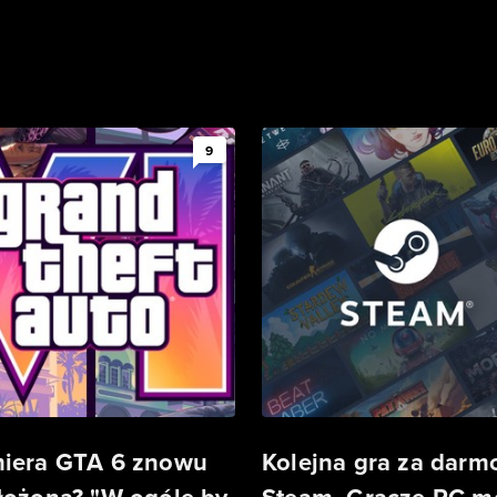
9
iera GTA 6 znowu
Kolejna gra za darm