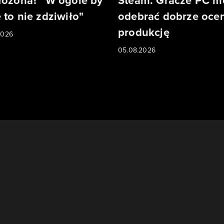
łożona? "W ogóle by
Steam. Gracze PC m
 to nie zdziwiło"
odebrać dobrze oce
produkcję
2026
05.08.2026