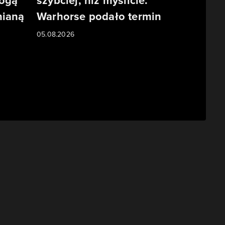
ogą
szybciej, niż myślicie.
nianą
Warhorse podało termin
05.08.2026