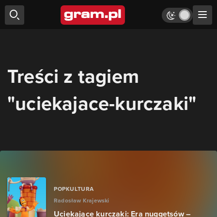
Treści z tagiem
"uciekajace-kurczaki"
POPKULTURA
Radosław Krajewski
Uciekające kurczaki: Era nuggetsów –