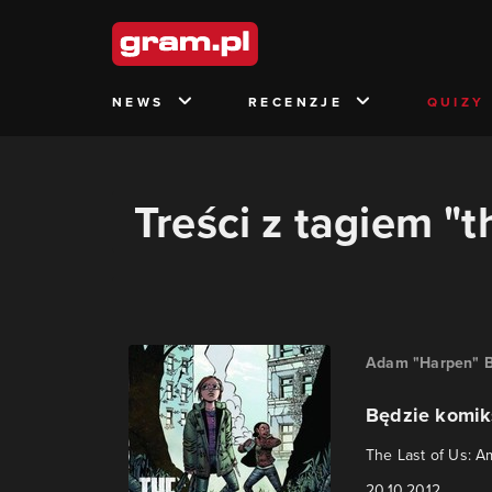
NEWS
RECENZJE
QUIZY
Treści z tagiem "
Adam "Harpen" B
Będzie komik
The Last of Us: A
20.10.2012