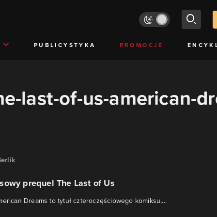
PUBLICYSTYKA
PROMOCJE
ENCYK
the-last-of-us-american-d
erlik
sowy prequel The Last of Us
merican Dreams to tytuł czteroczęściowego komiksu,...