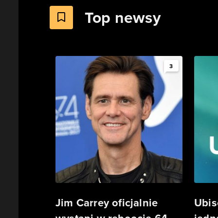
Top newsy
3
Jim Carrey oficjalnie
Ubis