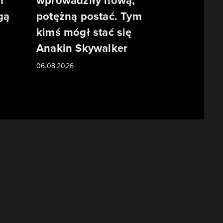
m
wprowadziły nową,
gą
potężną postać. Tym
kimś mógł stać się
Anakin Skywalker
06.08.2026