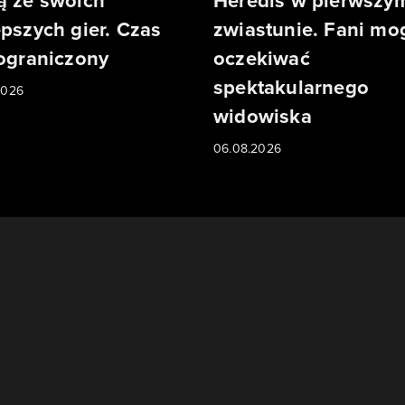
ą ze swoich
Heredis w pierwszy
epszych gier. Czas
zwiastunie. Fani mo
 ograniczony
oczekiwać
spektakularnego
2026
widowiska
06.08.2026