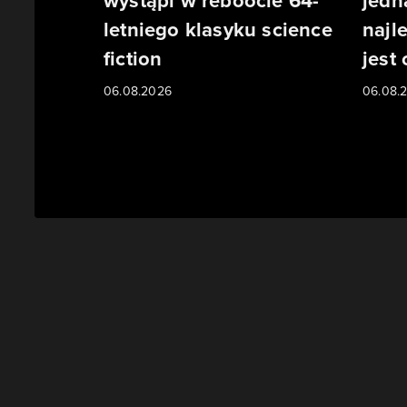
wystąpi w reboocie 64-
jedn
letniego klasyku science
najl
fiction
jest
06.08.2026
06.08.