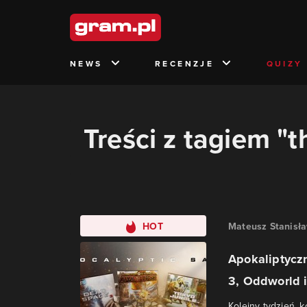
NEWS
RECENZJE
QUIZY
Treści z tagiem "t
HOT
Mateusz Stanisł
Apokaliptycz
3, Oddworld i 
Kolejny tydzień, 