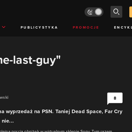
PUBLICYSTYKA
PROMOCJE
ENCYK
he-last-guy"
awski
8
na wyprzedaż na PSN. Taniej Dead Space, Far Cry
nie...
kolejna porcja obniżek w wirtualnym sklepie Sony. Tym razem