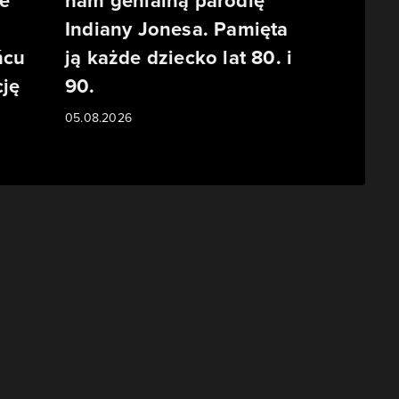
e
nam genialną parodię
Indiany Jonesa. Pamięta
ńcu
ją każde dziecko lat 80. i
ję
90.
05.08.2026