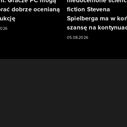
m. Gracze PC mogą
niedocenione scienc
rać dobrze ocenianą
fiction Stevena
ukcję
Spielberga ma w ko
szansę na kontynuac
2026
05.08.2026