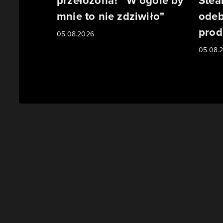
przełożona? "W ogóle by
Stea
mnie to nie zdziwiło"
odeb
prod
05.08.2026
05.08.