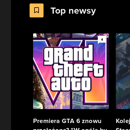
Top newsy
4
Premiera GTA 6 znowu
Kole