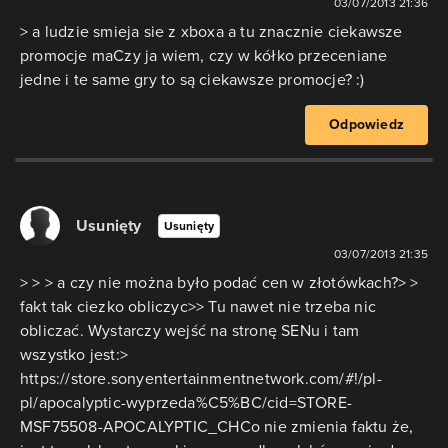
03/07/2013 21:36
> a ludzie smieja sie z xboxa a tu znacznie ciekawsze
promocje maCzy ja wiem, czy w kółko przeceniane
jedne i te same gry to są ciekawsze promocje? :)
Odpowiedz
Usunięty
Usunięty
03/07/2013 21:35
> > > a czy nie można było podać cen w złotówkach?> >
fakt tak ciezko obliczyc>> Tu nawet nie trzeba nic
obliczać. Wystarczy wejść na stronę SENu i tam
wszystko jest:>
https://store.sonyentertainmentnetwork.com/#!/pl-
pl/apocalyptic-wyprzeda%C5%BC/cid=STORE-
MSF75508-APOCALYPTIC_CHCo nie zmienia faktu że,