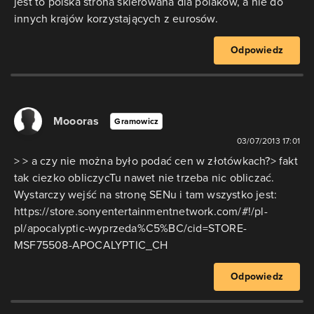
jest to polska strona skierowana dla polaków, a nie do
innych krajów korzystających z eurosów.
Odpowiedz
Moooras
Gramowicz
03/07/2013 17:01
> > a czy nie można było podać cen w złotówkach?> fakt
tak ciezko obliczycTu nawet nie trzeba nic obliczać.
Wystarczy wejść na stronę SENu i tam wszystko jest:
https://store.sonyentertainmentnetwork.com/#!/pl-
pl/apocalyptic-wyprzeda%C5%BC/cid=STORE-
MSF75508-APOCALYPTIC_CH
Odpowiedz