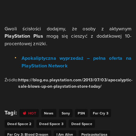
Gwoli ścisłości dodajmy, że osoby z aktywnym
PlayStation Plus
mogą się cieszyć z dodatkowej 10-
procentowej zniżki.
Apokaliptyczna wyprzedaż – pełna oferta na
PlayStation Network
Źródło:
https://blog.eu.playstation.com/2013/07/03/apocalyptic-
sale-blows-up-on-playstation-store-today/
Tagi:
HOT
News
Sony
PSN
Far Cry 3
Dead Space 2
Dead Space 3
Dead Space
Far Cry 3: Blood Dragon
I Am Alive
Postapokalipsa