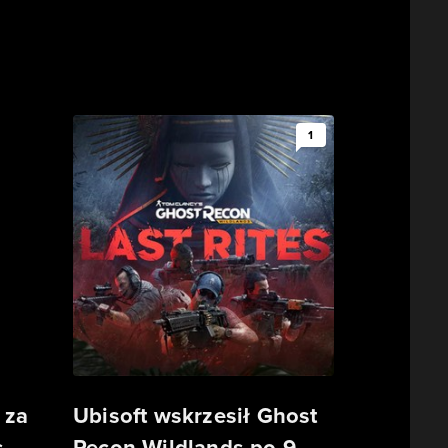
1
 za
Ubisoft wskrzesił Ghost
s
Recon Wildlands po 9