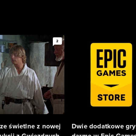
2
ze świetlne z nowej
Dwie dodatkowe gry
ukcji z Gwiezdnych
darmo w Epic Game