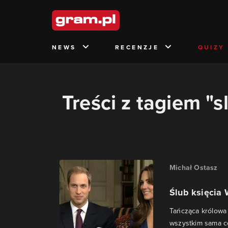
NEWS
RECENZJE
QUIZY
Treści z tagiem "s
Michał Ostasz
Ślub księcia 
Tańcząca królowa E
wszystkim sama c