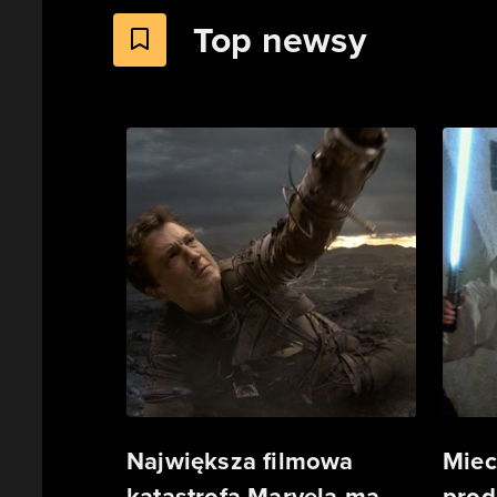
Top newsy
Największa filmowa
Miec
katastrofa Marvela ma
prod