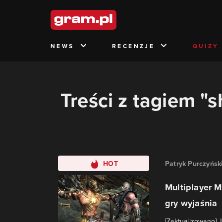
NEWS
RECENZJE
QUIZY
Treści z tagiem "
HOT
Patryk Purczyńsk
Multiplayer 
gry wyjaśnia
[Zaktualizowano] 