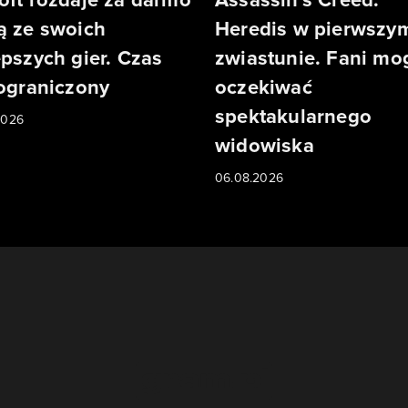
ą ze swoich
Heredis w pierwszy
epszych gier. Czas
zwiastunie. Fani mo
 ograniczony
oczekiwać
spektakularnego
2026
widowiska
06.08.2026