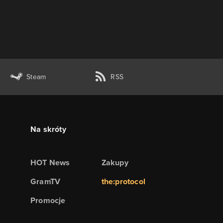
Steam
RSS
Na skróty
HOT News
Zakupy
GramTV
the:protocol
Promocje