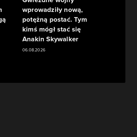
m
wprowadziły nową,
gą
potężną postać. Tym
kimś mógł stać się
Anakin Skywalker
06.08.2026