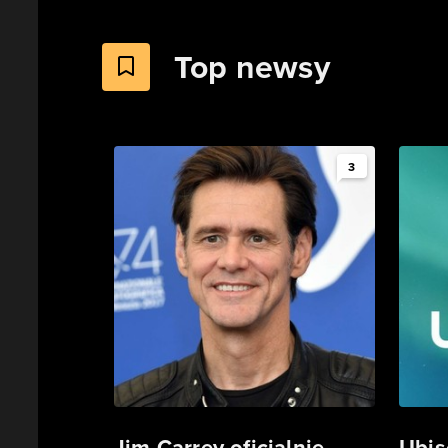
Top newsy
3
Jim Carrey oficjalnie
Ubis