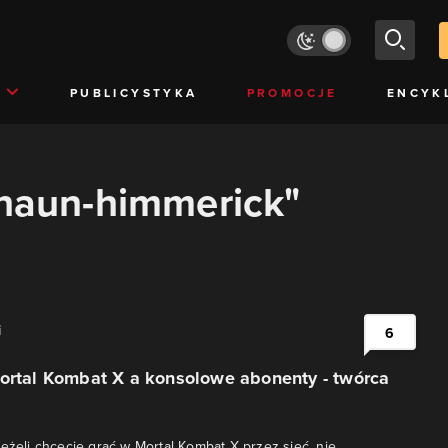
PUBLICYSTYKA
PROMOCJE
ENCYK
shaun-himmerick"
i
6
Mortal Kombat X a konsolowe abonenty - twórca
Jeżeli chcecie grać w Mortal Kombat X przez sieć, nie