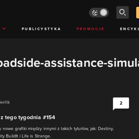
PUBLICYSTYKA
PROMOCJE
ENCYK
roadside-assistance-simul
erlik
2
 z tego tygodnia #154
nowe grafiki między innymi z takich tytułów, jak: Destiny,
y BuildIt i Life is Strange.