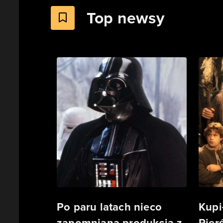
Top newsy
Po paru latach nieco
Kupi
zapomniana produkcja z
Pierś