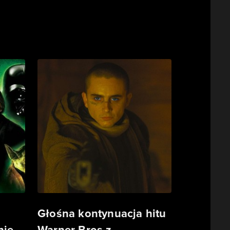
Głośna kontynuacja hitu
ie.
Warner Bros z