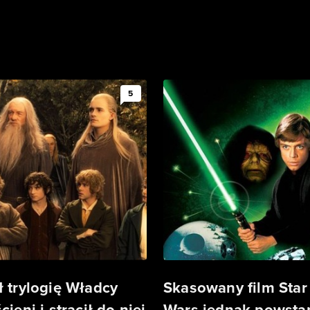
5
ł trylogię Władcy
Skasowany film Star
cieni i stracił do niej
Wars jednak powstan