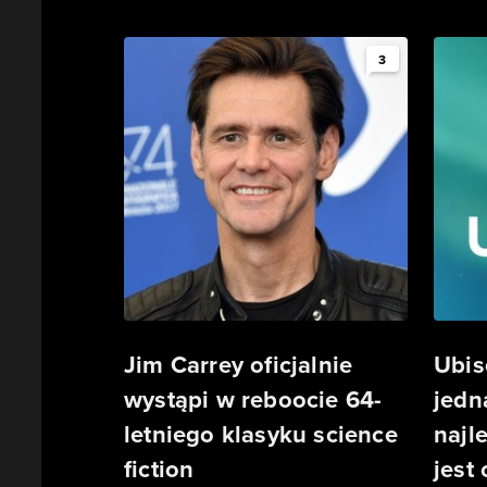
3
Jim Carrey oficjalnie
Ubis
wystąpi w reboocie 64-
jedn
letniego klasyku science
najl
fiction
jest