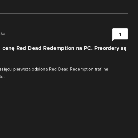
ska
1
 cenę Red Dead Redemption na PC. Preordery są
esiącu pierwsza odsłona Red Dead Redemption trafi na
te.