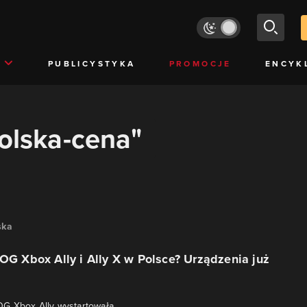
PUBLICYSTYKA
PROMOCJE
ENCYK
polska-cena"
ska
ROG Xbox Ally i Ally X w Polsce? Urządzenia już
G Xbox Ally wystartowała.