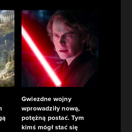
Gwiezdne wojny
m
wprowadziły nową,
gą
potężną postać. Tym
kimś mógł stać się