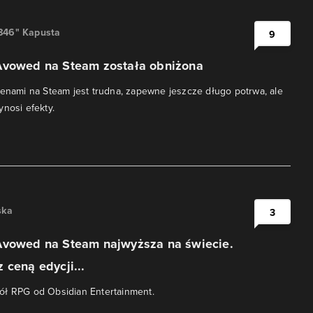
846" Kapusta
9
Avowed na Steam została obniżona
cenami na Steam jest trudna, zapewne jeszcze długo potrwa, ale
ynosi efekty.
ska
3
Avowed na Steam najwyższa na świecie.
 ceną edycji...
ół RPG od Obsidian Entertainment.