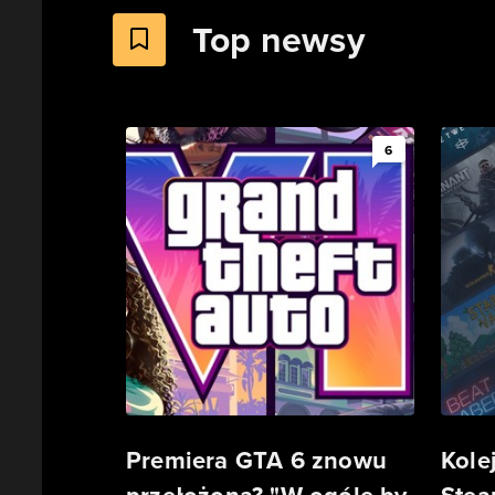
Top newsy
6
Premiera GTA 6 znowu
Kole