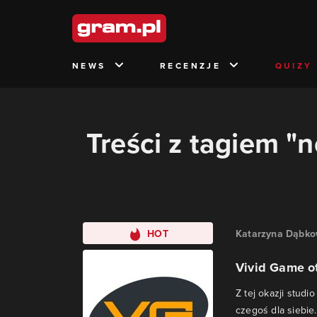
NEWS
RECENZJE
QUIZY
Treści z tagiem "
HOT
Katarzyna Dąbk
Vivid Game o
Z tej okazji stud
czegoś dla siebie.