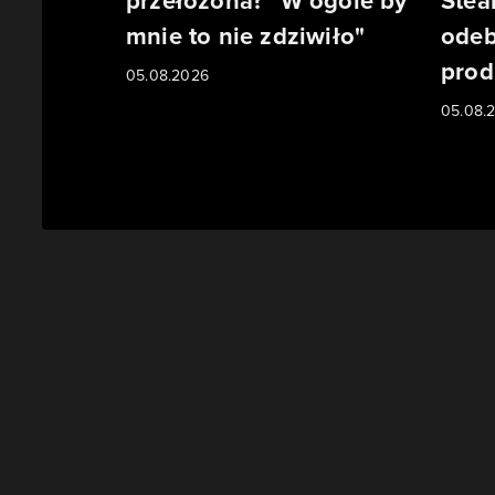
przełożona? "W ogóle by
Stea
mnie to nie zdziwiło"
odeb
prod
05.08.2026
05.08.