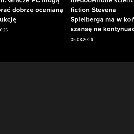
m. Gracze PC mogą
niedocenione scienc
rać dobrze ocenianą
fiction Stevena
ukcję
Spielberga ma w ko
szansę na kontynuac
2026
05.08.2026