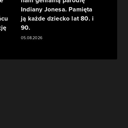
e
nam genialną parodię
Indiany Jonesa. Pamięta
ńcu
ją każde dziecko lat 80. i
ję
90.
05.08.2026