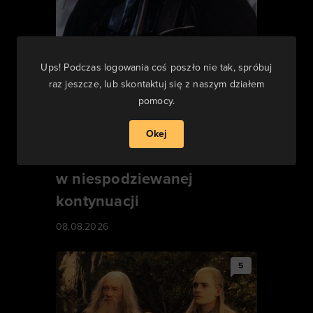
Ups! Podczas logowania coś poszło nie tak, spróbuj
raz jeszcze, lub skontaktuj się z naszym działem
pomocy.
Po paru latach nieco
zapomniana produkcja z
Okej
Gwiezdnych wojen powraca
w niespodziewanej
kontynuacji
08.08.2026
5