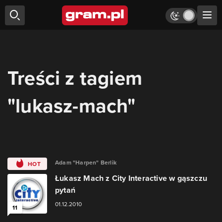
Treści z tagiem
"lukasz-mach"
Adam "Harpen" Berlik
HOT
Łukasz Mach z City Interactive w gąszczu
pytań
01.12.2010
11