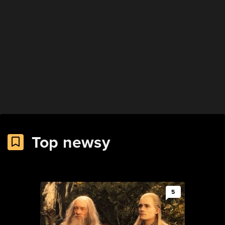
Top newsy
5