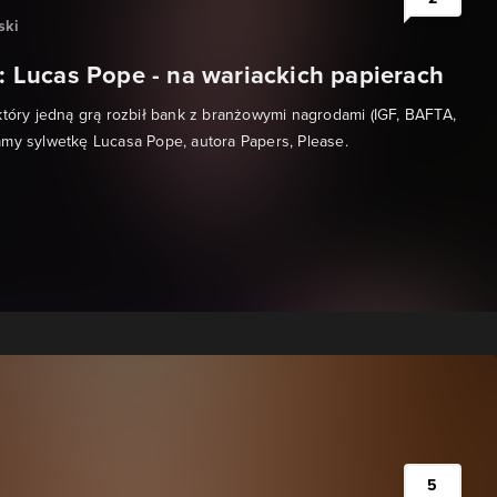
ski
e: Lucas Pope - na wariackich papierach
który jedną grą rozbił bank z branżowymi nagrodami (IGF, BAFTA,
my sylwetkę Lucasa Pope, autora Papers, Please.
5