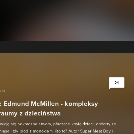
21
ski
ie: Edmund McMillen - kompleksy
 traumy z dzieciństwa
wiają się pokraczne stwory, płaczące krwią dzieci, obdarty ze
mięsa i zły płód z monoklem. Kto to? Autor Super Meat Boy i