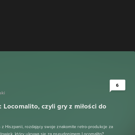
6
ski
e: Locomalito, czyli gry z miłości do
 z Hiszpanii, rozdający swoje znakomite retro-produkcje za
złowiek, który ukrywa się za pseudonimem Locomalito?