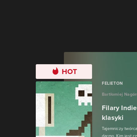
HOT
FELIETON
Bartłomiej Nagór
Filary Indi
klasyki
Tajemniczy twórca
darmo. Kim jest c