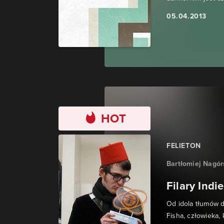
05.04.2013
HOT
FELIETON
Bartłomiej Nagór
Filary Indi
Od idola tłumów d
Fisha, człowieka, 