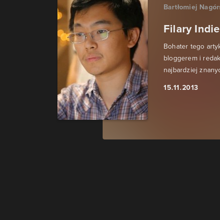
Bartłomiej Nagór
Filary Indi
Bohater tego arty
bloggerem i reda
najbardziej znanyc
15.11.2013