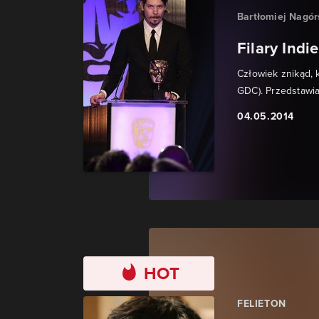
Bartłomiej Nagór
Filary Indi
Człowiek znikąd, 
GDC). Przedstawia
04.05.2014
HOT
FELIETON