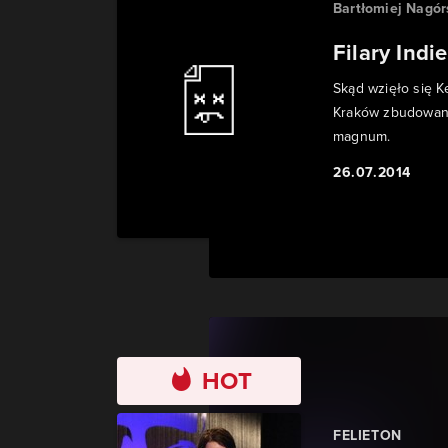
Bartłomiej Nagór
Filary Indi
Skąd wzięło się K
Kraków zbudowano
magnum.
26.07.2014
HOT
FELIETON