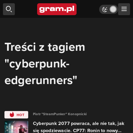
Treści z tagiem
"cyberpunk-
edgerunners"
Piotr "SteamPunker" Konopnicki
HOT
Cyberpunk 2077 powraca, ale nie tak, jak
się spodziewacie. CP77: Ronin to nowy...