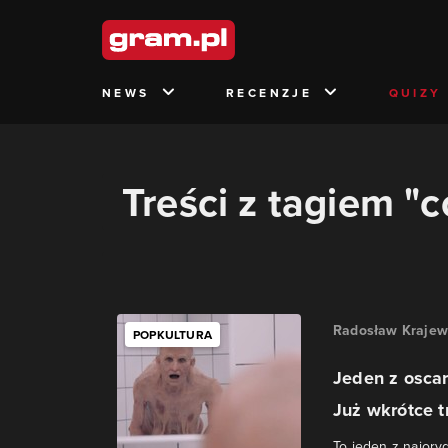
NEWS
RECENZJE
QUIZY
Treści z tagiem "c
Radosław Krajew
POPKULTURA
Jeden z osca
Już wkrótce tr
To jeden z najoryg