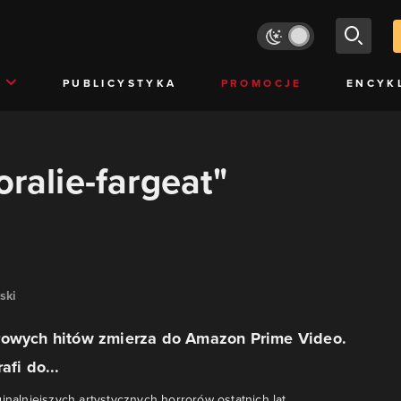
PUBLICYSTYKA
PROMOCJE
ENCYK
oralie-fargeat"
ski
rowych hitów zmierza do Amazon Prime Video.
afi do...
inalniejszych artystycznych horrorów ostatnich lat.