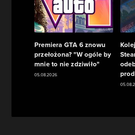
Premiera GTA 6 znowu
Kole
przełożona? "W ogóle by
Stea
mnie to nie zdziwiło"
odeb
prod
05.08.2026
05.08.