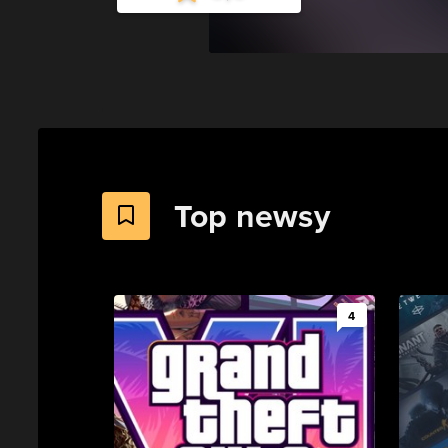
Top newsy
4