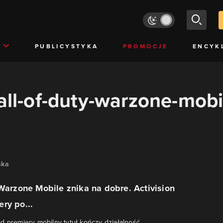
PUBLICYSTYKA
PROMOCJE
ENCYK
call-of-duty-warzone-mobi
ska
 Warzone Mobile znika na dobre. Activision
ry po...
d premiery mobilny tytuł kończy działalność.