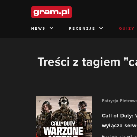
NEWS
RECENZJE
QUIZY
Treści z tagiem "
Patrycja Pietrow
Call of Duty:
wyłącza serwe
Po dwóch latach o