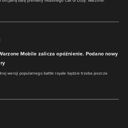
o oficjalną datę premiery mobilnego Call of Duty: Warzone.
i
 Warzone Mobile zalicza opóźnienie. Podano nowy
ry
nej wersji popularnego battle royale będzie trzeba jeszcze