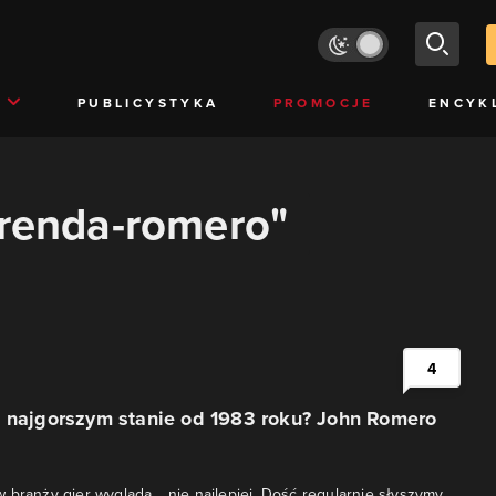
PUBLICYSTYKA
PROMOCJE
ENCYK
brenda-romero"
4
w najgorszym stanie od 1983 roku? John Romero
 branży gier wygląda… nie najlepiej. Dość regularnie słyszymy