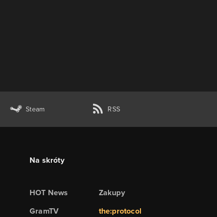
Steam
RSS
Na skróty
HOT News
Zakupy
GramTV
the:protocol