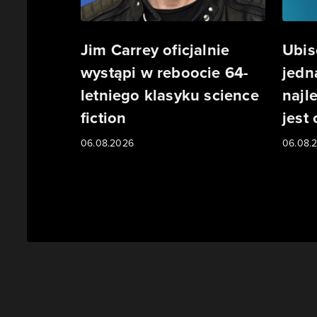
Jim Carrey oficjalnie
Ubis
wystąpi w reboocie 64-
jedn
letniego klasyku science
najl
fiction
jest
06.08.2026
06.08.