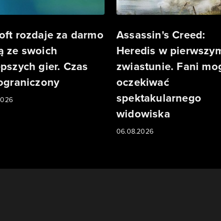
oft rozdaje za darmo
Assassin's Creed:
ą ze swoich
Heredis w pierwszy
epszych gier. Czas
zwiastunie. Fani mo
 ograniczony
oczekiwać
spektakularnego
2026
widowiska
06.08.2026