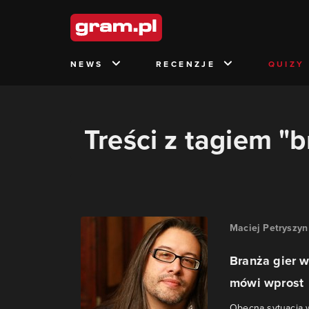
NEWS
RECENZJE
QUIZY
Treści z tagiem "
Maciej Petryszyn
Branża gier 
mówi wprost
Obecna sytuacja w