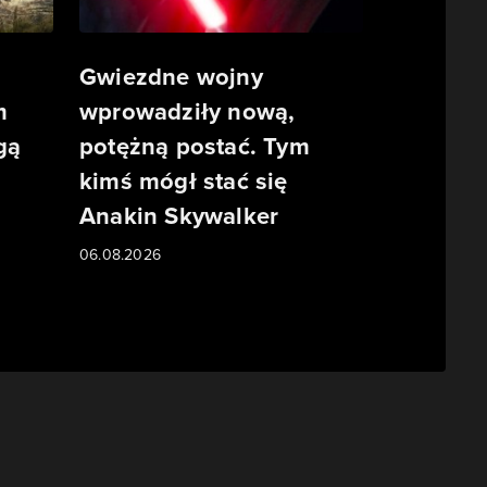
Gwiezdne wojny
m
wprowadziły nową,
gą
potężną postać. Tym
kimś mógł stać się
Anakin Skywalker
06.08.2026