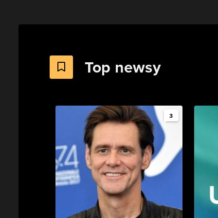
Top newsy
3