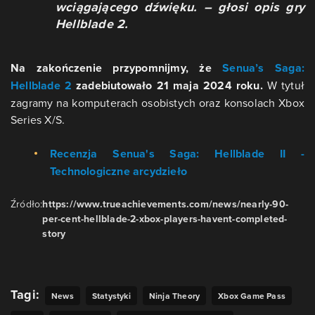
wciągającego dźwięku. – głosi opis gry
Hellblade 2.
Na zakończenie przypomnijmy, że
Senua’s Saga:
Hellblade 2
zadebiutowało 21 maja 2024 roku.
W tytuł
zagramy na komputerach osobistych oraz konsolach Xbox
Series X/S.
Recenzja Senua's Saga: Hellblade II -
Technologiczne arcydzieło
Źródło:
https://www.trueachievements.com/news/nearly-90-
per-cent-hellblade-2-xbox-players-havent-completed-
story
Tagi:
News
Statystyki
Ninja Theory
Xbox Game Pass