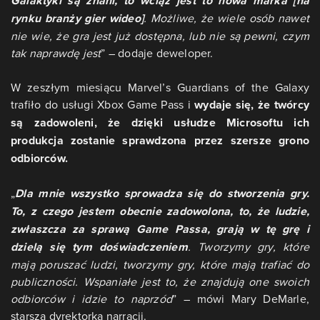
Galaktyki są znani, to wciąż jest to nowa marka [na
rynku branży gier wideo]
. Możliwe, że wiele osób nawet
nie wie, że gra jest już dostępna, lub nie są pewni, czym
tak naprawdę jest
” – dodaje deweloper.
W zeszłym miesiącu Marvel’s Guardians of the Galaxy
trafiło do usługi Xbox Game Pass i
wydaje się, że twórcy
są zadowoleni, że dzięki usłudze Microsoftu ich
produkcja zostanie sprawdzona przez szersze grono
odbiorców.
„
Dla mnie wszystko sprowadza się do stworzenia gry.
To, z czego jestem obecnie zadowolona, to, że ludzie,
zwłaszcza za sprawą Game Passa, grają w tę grę i
dzielą się tym doświadczeniem
. Tworzymy gry, które
mają poruszać ludzi, tworzymy gry, które mają trafiać do
publiczności. Wspaniałe jest to, że znajdują one swoich
odbiorców i idzie to naprzód
” – mówi Mary DeMarle,
starsza dyrektorka narracji.