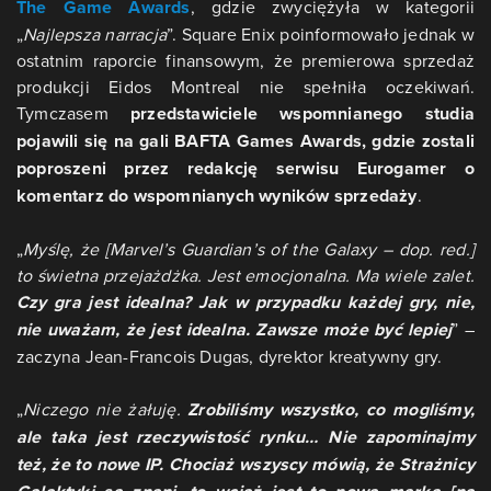
The Game Awards
, gdzie zwyciężyła w kategorii
„
Najlepsza narracja
”. Square Enix poinformowało jednak w
ostatnim raporcie finansowym, że premierowa sprzedaż
produkcji Eidos Montreal nie spełniła oczekiwań.
Tymczasem
przedstawiciele wspomnianego studia
pojawili się na gali BAFTA Games Awards, gdzie zostali
poproszeni przez redakcję serwisu Eurogamer o
komentarz do wspomnianych wyników sprzedaży
.
„
Myślę, że [Marvel’s Guardian’s of the Galaxy – dop. red.]
to świetna przejażdżka. Jest emocjonalna. Ma wiele zalet.
Czy gra jest idealna? Jak w przypadku każdej gry, nie,
nie uważam, że jest idealna. Zawsze może być lepiej
” –
zaczyna Jean-Francois Dugas, dyrektor kreatywny gry.
„
Niczego nie żałuję.
Zrobiliśmy wszystko, co mogliśmy,
ale taka jest rzeczywistość rynku… Nie zapominajmy
też, że to nowe IP. Chociaż wszyscy mówią, że Strażnicy