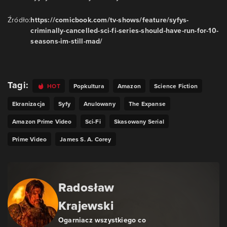
Źródło:
https://comicbook.com/tv-shows/feature/syfys-
criminally-cancelled-sci-fi-series-should-have-run-for-10-
seasons-im-still-mad/
Tagi:
HOT
Popkultura
Amazon
Science Fiction
Ekranizacja
Syfy
Anulowany
The Expanse
Amazon Prime Video
Sci-Fi
Skasowany Serial
Prime Video
James S. A. Corey
Radosław
Krajewski
Ogarniacz wszystkiego co