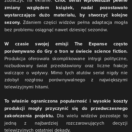
zobaczyć na ekranie.
Choć serial wprowadzał pewne
zmiany względem książek, nadal pozostawało
wystarczająco dużo materiału, by stworzyć kolejne
sezony.
Zdaniem części widzów pełna adaptacja mogła
bez problemu osiągnąć nawet dziesięć sezonów.
W czasie swojej emisji The Expanse często
porównywano do Gry o tron w świecie science fiction.
Produkcja oferowała skomplikowane intrygi polityczne,
rozbudowany świat przedstawiony oraz liczne frakcje
walczące o wpływy. Mimo tych atutów serial nigdy nie
zdobył rozgłosu porównywalnego z największymi
telewizyjnymi hitami.
To właśnie ograniczona popularność i wysokie koszty
produkcji mogły przyczynić się do przedwczesnego
zakończenia projektu.
Dla wielu widzów pozostaje to
jedną z najbardziej rozczarowujących decyzji
telewizyjnych ostatniej dekady.