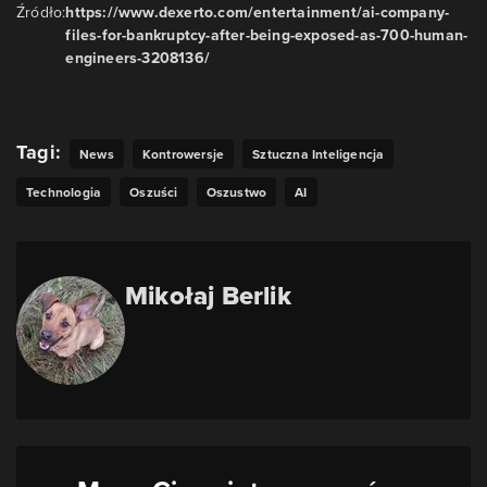
Źródło:
https://www.dexerto.com/entertainment/ai-company-
files-for-bankruptcy-after-being-exposed-as-700-human-
engineers-3208136/
Tagi:
News
Kontrowersje
Sztuczna Inteligencja
Technologia
Oszuści
Oszustwo
AI
Mikołaj Berlik