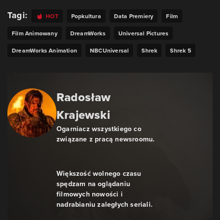
Tagi:
HOT
Popkultura
Data Premiery
Film
Film Animowany
DreamWorks
Universal Pictures
DreamWorks Animation
NBCUniversal
Shrek
Shrek 5
Radosław
Krajewski
Ogarniacz wszystkiego co
związane z pracą newsroomu.
Większość wolnego czasu
spędzam na oglądaniu
filmowych nowości i
nadrabianiu zaległych seriali.