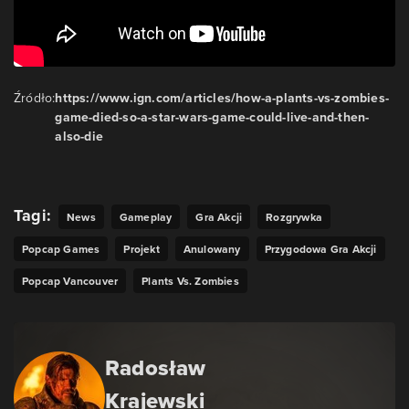
Źródło:
https://www.ign.com/articles/how-a-plants-vs-zombies-
game-died-so-a-star-wars-game-could-live-and-then-
also-die
Tagi:
News
Gameplay
Gra Akcji
Rozgrywka
Popcap Games
Projekt
Anulowany
Przygodowa Gra Akcji
Popcap Vancouver
Plants Vs. Zombies
Radosław
Krajewski