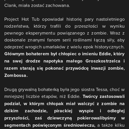
Clank, miała zostać zachowana.
Project Hot Tub opowiadał historię pary nastoletniego
rodzeństwa, którzy trafili do przeszłości w wyniku
pewnego eksperymentu powiązanego z zombie. Wraz z
doskonale znanymi fanom serii roślinami łączą siły, aby
odeprzeć wrogich umarlaków z wielu epok historycznych.
Głównym bohaterem był chłopiec o imieniu Eddie, który
na swej drodze napotyka małego Groszkostrzelca i
razem starają się pokonać przywódcę inwazji zombie,
Zombossa.
Drugą grywalną bohaterką była jego siostra Tessa, choć w
mniejszej liczbie etapów, niż Eddie.
Twórcy zastosowali
podział, w którym chłopak miał walczyć z zombie na
dzikim zachodzie, pirackiej wyspie i odległej
przyszłości, zaś dziewczyną pokierowalibyśmy w
segmentach poświęconym średniowieczu,
a także kilku