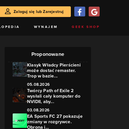
Zaloguj się lub Zarejestruj
LOPEDIA
WYNAJEM
GEEK SHOP
Proponowane
Klasyk Władcy Pierścieni
może dostać remaster.
Trop w bazie...
05.08.2026
Twórcy Path of Exile 2
wysłali cały komputer do
NVIDII, aby...
03.08.2026
EA Sports FC 27 pokazuje
zmiany w rozgrywce.
Obrona i...