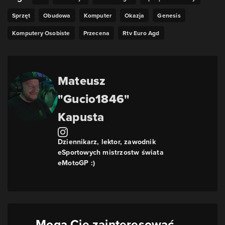
Sprzęt
Obudowa
Komputer
Okazja
Genesis
Komputery Osobiste
Przecena
Rtv Euro Agd
Mateusz
"Gucio1846"
Kapusta
Dziennikarz, lektor, zawodnik
eSportowych mistrzostw świata
eMotoGP :)
Mogą Cię zainteresować