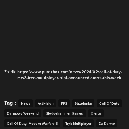
Źródło:
https://www.purexbox.com/news/2024/02/call-of-duty-
mw3-free-multiplayer-trial-announced-starts-this-week
Tagi:
News
Activision
FPS
Strzelanka
Call Of Duty
Darmowy Weekend
Sledgehammer Games
Oferta
Call Of Duty: Modern Warfare 3
Tryb Multiplayer
Za Darmo