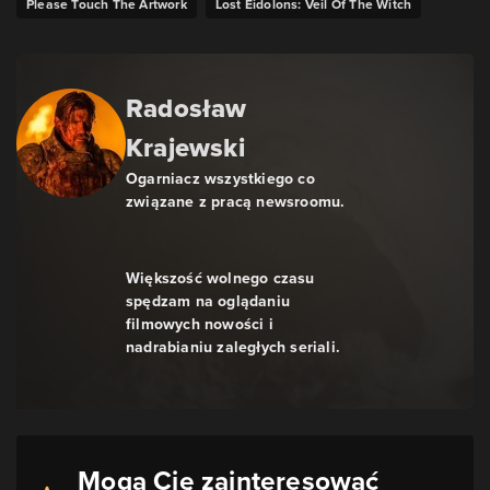
Please Touch The Artwork
Lost Eidolons: Veil Of The Witch
Radosław
Krajewski
Ogarniacz wszystkiego co
związane z pracą newsroomu.
Większość wolnego czasu
spędzam na oglądaniu
filmowych nowości i
nadrabianiu zaległych seriali.
Mogą Cię zainteresować