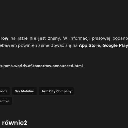
rrow
na razie nie jest znany. W informacji prasowej podano
 niebawem powinien zameldować się na
App Store
,
Google Play
uturama-worlds-of-tomorrow-announced.html
wiedź
Gry Mobilne
Jam City Company
active
 również