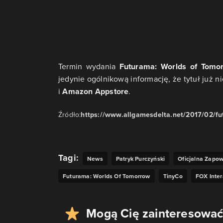
Termin wydania
Futurama: Worlds of Tomo
jedynie ogólnikową informację, że tytuł już
i
Amazon Appstore
.
Źródło:
https://www.allgamesdelta.net/2017/02/f
Tagi:
News
Patryk Purczyński
Oficjalna Zapo
Futurama: Worlds Of Tomorrow
TinyCo
FOX Inter
Mogą Cię zainteresować