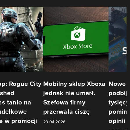
p: Rogue City
Mobilny sklep Xboxa
Nowe 
ished
jednak nie umarł.
podbij
s tanio na
Szefowa firmy
tysięcy
udełkowe
przerwała ciszę
pomim
e w promocji
opinii
23.04.2026