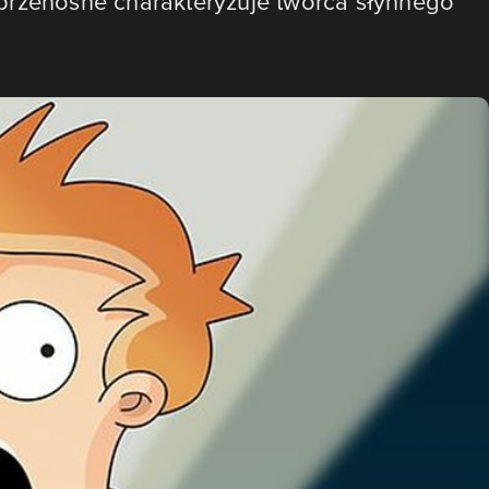
przenośne charakteryzuje twórca słynnego