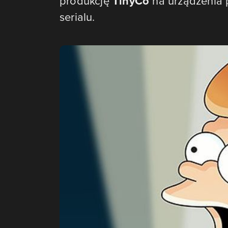
produkcję
TinyCo
na urządzenia 
serialu.