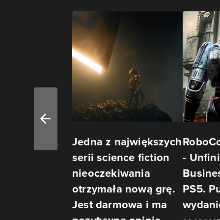
Jedna z największych
RoboCo
serii science fiction
- Unfin
nieoczekiwania
Busines
otrzymała nową grę.
PS5. P
Jest darmowa i ma
wydani