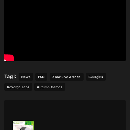
Tagi:
News
PSN
Xbox Live Arcade
Skullgirls
Reverge Labs
Autumn Games