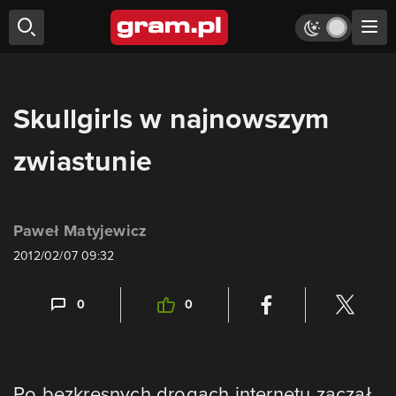
Skullgirls w najnowszym
zwiastunie
Paweł Matyjewicz
2012/02/07 09:32
0
0
Po bezkresnych drogach internetu zaczął