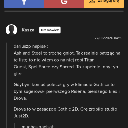
Zaloguj się
Kasza
Gramowicz
27/06/2026 04:15
dariuszp napisał:
Ash and Steel to trochę gniot. Tak realnie patrząc na
tę listę to nie wiem co na niej robi Titan
Quest, SpellForce czy Sacred. To zupełnie inny typ
gier.
Gdybym komuś polecał gry w klimacie Gothica to
bym sugerował pierwszego Risena, pierszego Elex i
Drova.
Drova to w zasadzoe Gothic 2D. Grę zrobiło studio
Just2D.
muchas napisał: