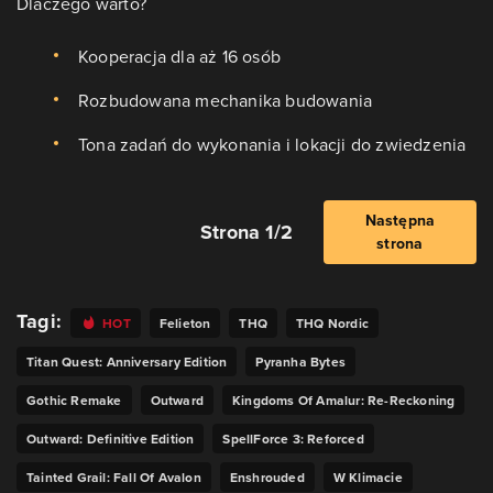
Dlaczego warto?
Kooperacja dla aż 16 osób
Rozbudowana mechanika budowania
Tona zadań do wykonania i lokacji do zwiedzenia
Następna
Strona 1/2
strona
Tagi:
HOT
Felieton
THQ
THQ Nordic
Titan Quest: Anniversary Edition
Pyranha Bytes
Gothic Remake
Outward
Kingdoms Of Amalur: Re-Reckoning
Outward: Definitive Edition
SpellForce 3: Reforced
Tainted Grail: Fall Of Avalon
Enshrouded
W Klimacie