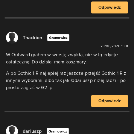
Odpowiedz
Thadrion
Gramowicz
23/06/2026 15:11
W Outward grałem w wersję zwykłą, nie w tą edycję
ostateczną. Do dzisiaj mam koszmary.
A po Gothic 1 R najlepiej raz jeszcze przejść Gothic 1 R z
innymi wyborami, albo tak jak @dariuszp niżej radzi - po
prostu zagrać w G2 :p
Odpowiedz
dariuszp
Gramowicz