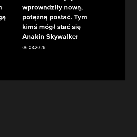
m
wprowadziły nową,
gą
potężną postać. Tym
kimś mógł stać się
Anakin Skywalker
06.08.2026