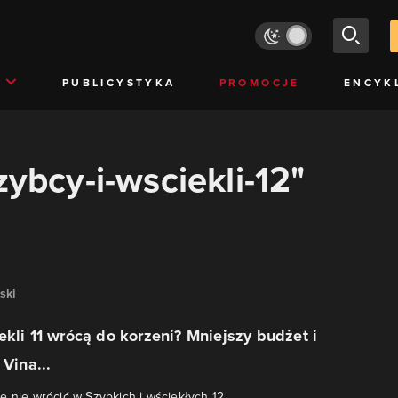
PUBLICYSTYKA
PROMOCJE
ENCYK
zybcy-i-wsciekli-12"
ski
ekli 11 wrócą do korzeni? Mniejszy budżet i
 Vina...
e nie wrócić w Szybkich i wściekłych 12.