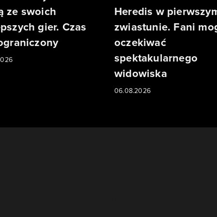
ą ze swoich
Heredis w pierwszy
epszych gier. Czas
zwiastunie. Fani mo
 ograniczony
oczekiwać
spektakularnego
2026
widowiska
06.08.2026