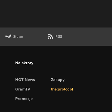
Steam
RSS
Na skróty
HOT News
Zakupy
GramTV
the:protocol
Promocje