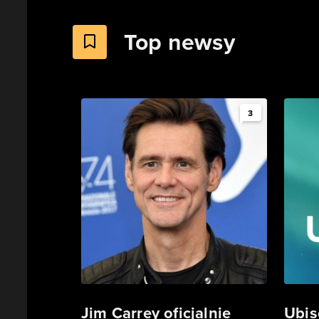
Top newsy
3
Jim Carrey oficjalnie
Ubis