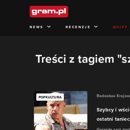
NEWS
RECENZJE
QUIZY
Treści z tagiem "s
Radosław Krajew
POPKULTURA
Szybcy i wści
ostatni taniec
Gwiazda serii moż